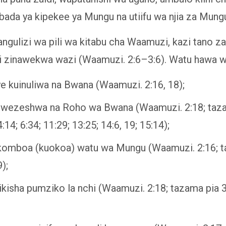
ibada ya kipekee ya Mungu na utiifu wa njia za Mungu
angulizi wa pili wa kitabu cha Waamuzi, kazi tano za 
zinawekwa wazi (Waamuzi. 2:6–3:6). Watu hawa w
 kuinuliwa na Bwana (Waamuzi. 2:16, 18);
ezeshwa na Roho wa Bwana (Waamuzi. 2:18; taza
4:14; 6:34; 11:29; 13:25; 14:6, 19; 15:14);
omboa (kuokoa) watu wa Mungu (Waamuzi. 2:16; 
9);
ikisha pumziko la nchi (Waamuzi. 2:18; tazama pia 3