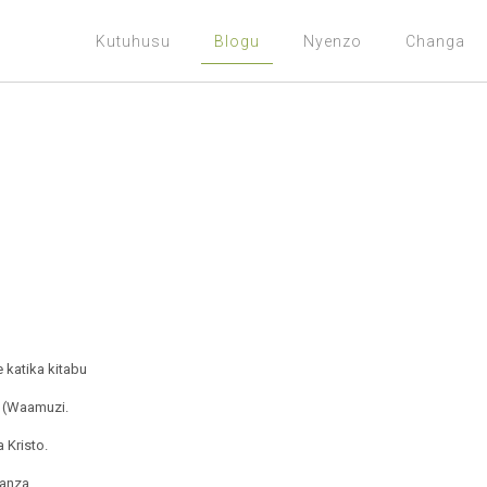
Kutuhusu
Blogu
Nyenzo
Changa
 katika kitabu
i (Waamuzi.
Kristo.
anza,