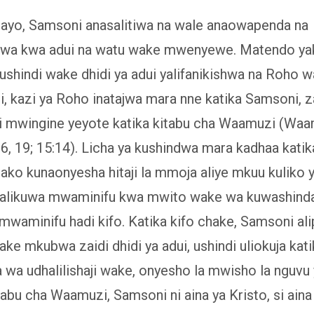
 hayo, Samsoni anasalitiwa na wale anaowapenda na
iwa kwa adui na watu wake mwenyewe. Matendo ya
ushindi wake dhidi ya adui yalifanikishwa na Roho 
, kazi ya Roho inatajwa mara nne katika Samsoni, za
mwingine yeyote katika kitabu cha Waamuzi (Waa
:6, 19; 15:14). Licha ya kushindwa mara kadhaa kati
ko kunaonyesha hitaji la mmoja aliye mkuu kuliko y
alikuwa mwaminifu kwa mwito wake wa kuwashind
, mwaminifu hadi kifo. Katika kifo chake, Samsoni ali
ake mkubwa zaidi dhidi ya adui, ushindi uliokuja kati
wa udhalilishaji wake, onyesho la mwisho la nguvu 
tabu cha Waamuzi, Samsoni ni aina ya Kristo, si aina