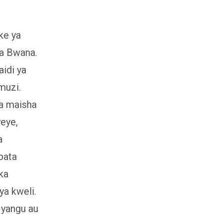
ke ya
wa Bwana.
idi ya
muzi.
ka maisha
eye,
a
pata
ka
ya kweli.
 yangu au