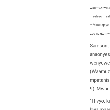
waamuzi wote k
maelezo maal
mfalme ajaye,
zao na utumw
Samsoni,
anaonyes
wenyewe.
(Waamuzi.
mpatanis
9). Mwan
“Hivyo, 
kwa maana