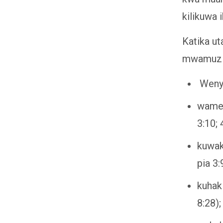
kilikuwa 
Katika ut
mwamuzi 
Wenye
wamew
3:10; 
kuwak
pia 3:
kuhak
8:28);