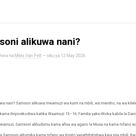
oni alikuwa nani?
shwa na
Miles Van Pelt
— siku ya
12 May 2026
wa nani? Samson alikuwa mwamuzi wa kumi na mbili, wa mwisho, na wa kilele
ama ilivyorekodiwa katika Waamuzi 13–16. Familia yake ilitoka kabila la Dan
wamuzi, Samsoni alihudumu kama afisa wa agano la Musa na kama mfano wa 
Samsoni alitumika kama mfano wa Kristo yanathibitishwa kwa njia mbili. Kw