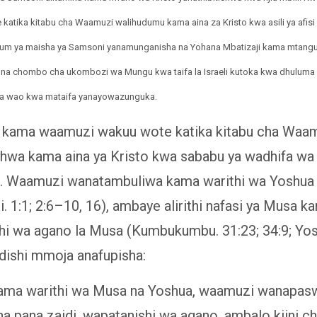
atika kitabu cha Waamuzi walihudumu kama aina za Kristo kwa asili ya afisi ya
um ya maisha ya Samsoni yanamunganisha na Yohana Mbatizaji kama mtangul
 na chombo cha ukombozi wa Mungu kwa taifa la Israeli kutoka kwa dhuluma
a wao kwa mataifa yanayowazunguka.
 kama waamuzi wakuu wote katika kitabu cha Waam
hwa kama aina ya Kristo kwa sababu ya wadhifa wa
 Waamuzi wanatambuliwa kama warithi wa Yoshua
 1:1; 2:6–10, 16), ambaye alirithi nafasi ya Musa k
hi wa agano la Musa (Kumbukumbu. 31:23; 34:9; Yos
dishi mmoja anafupisha:
kama warithi wa Musa na Yoshua, waamuzi wanapas
 pana zaidi, wapatanishi wa agano, ambalo kiini c