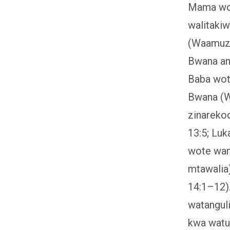
Mama wot
walitakiw
(Waamuzi.
Bwana ana
Baba wot
Bwana (W
zinareko
13:5; Luk
wote wana
mtawalia)
14:1–12)
watangul
kwa watu