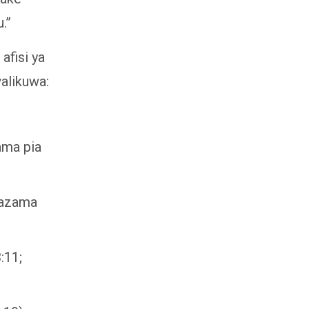
.”
afisi ya
alikuwa:
ma pia
tazama
:11;