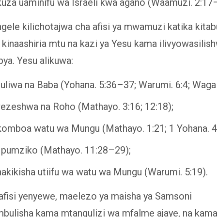
kuza uaminifu wa Israeli kwa agano (Waamuzi. 2:17
ngele kilichotajwa cha afisi ya mwamuzi katika kita
inaashiria mtu na kazi ya Yesu kama ilivyowasilish
ya. Yesu alikuwa:
uliwa na Baba (Yohana. 5:36–37; Warumi. 6:4; Wagala
zeshwa na Roho (Mathayo. 3:16; 12:18);
omboa watu wa Mungu (Mathayo. 1:21; 1 Yohana. 4:
 pumziko (Mathayo. 11:28–29);
hakikisha utiifu wa watu wa Mungu (Warumi. 5:19).
 afisi yenyewe, maelezo ya maisha ya Samsoni
bulisha kama mtangulizi wa mfalme ajaye, na kama 