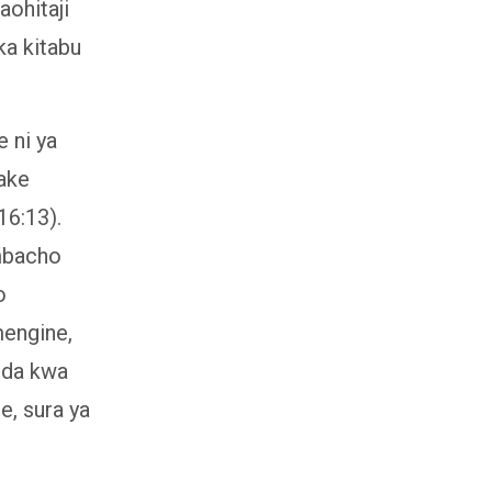
aohitaji
a kitabu
 ni ya
ake
6:13).
ambacho
o
mengine,
bda kwa
e, sura ya