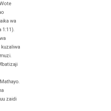
 Wote
ao
laika wa
 1:11).
 wa
 kuzaliwa
muzi.
batizaji
 Mathayo.
ma
uu zaidi