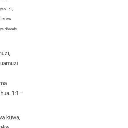
o. Pili,
izi wa
 ya dhambi
uzi,
 uamuzi
ama
hua. 1:1–
wa kuwa,
hake