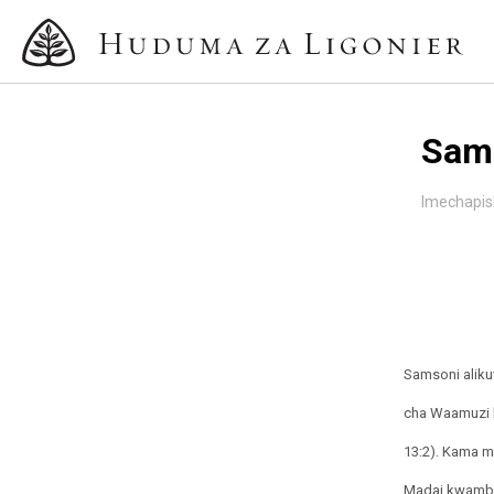
Sams
Imechapi
Samsoni aliku
cha Waamuzi k
13:2). Kama m
Madai kwamba 