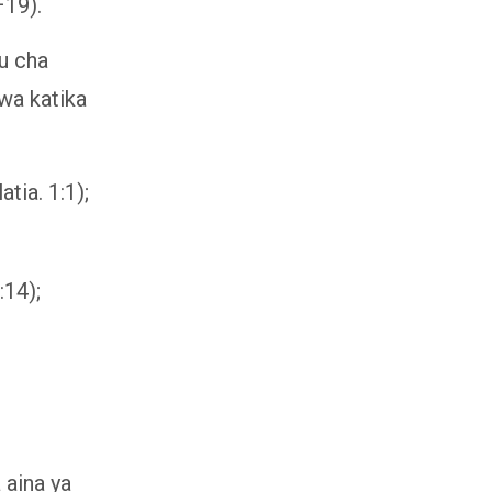
–19).
bu cha
wa katika
tia. 1:1);
14);
aina ya