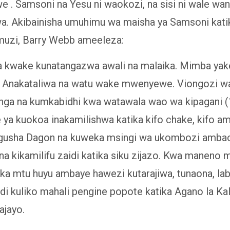
 . Samsoni na Yesu ni waokozi, na sisi ni wale wan
a. Akibainisha umuhimu wa maisha ya Samsoni katik
uzi, Barry Webb ameeleza:
a kwake kunatangazwa awali na malaika. Mimba yake
a. Anakataliwa na watu wake mwenyewe. Viongozi w
ga na kumkabidhi kwa watawala wao wa kipagani (1
 ya kuokoa inakamilishwa katika kifo chake, kifo 
usha Dagon na kuweka msingi wa ukombozi amba
a kikamilifu zaidi katika siku zijazo. Kwa maneno 
ika mtu huyu ambaye hawezi kutarajiwa, tunaona, la
di kuliko mahali pengine popote katika Agano la Kal
jayo.