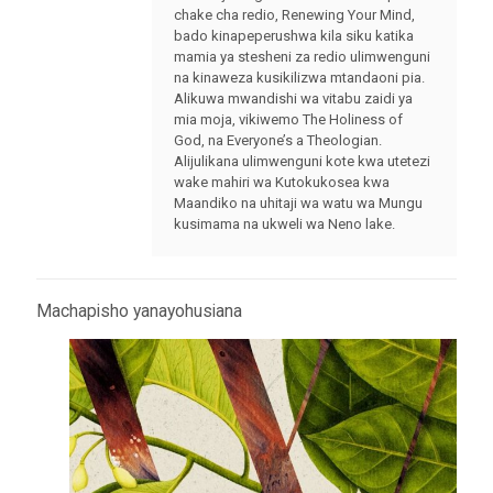
chake cha redio, Renewing Your Mind,
bado kinapeperushwa kila siku katika
mamia ya stesheni za redio ulimwenguni
na kinaweza kusikilizwa mtandaoni pia.
Alikuwa mwandishi wa vitabu zaidi ya
mia moja, vikiwemo The Holiness of
God, na Everyone’s a Theologian.
Alijulikana ulimwenguni kote kwa utetezi
wake mahiri wa Kutokukosea kwa
Maandiko na uhitaji wa watu wa Mungu
kusimama na ukweli wa Neno lake.
Machapisho yanayohusiana