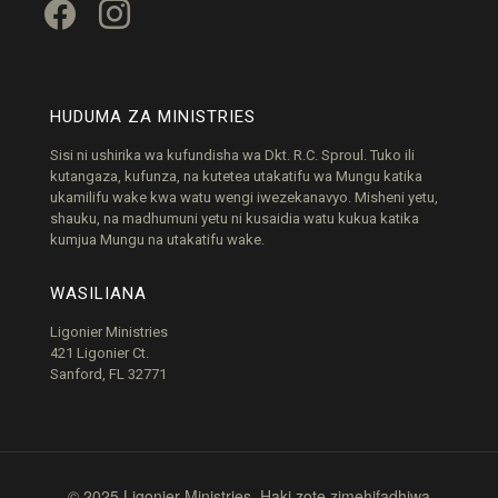
facebook
instagram
HUDUMA ZA MINISTRIES
Sisi ni ushirika wa kufundisha wa Dkt. R.C. Sproul. Tuko ili
kutangaza, kufunza, na kutetea utakatifu wa Mungu katika
ukamilifu wake kwa watu wengi iwezekanavyo. Misheni yetu,
shauku, na madhumuni yetu ni kusaidia watu kukua katika
kumjua Mungu na utakatifu wake.
WASILIANA
Ligonier Ministries
421 Ligonier Ct.
Sanford, FL 32771
© 2025 Ligonier Ministries. Haki zote zimehifadhiwa