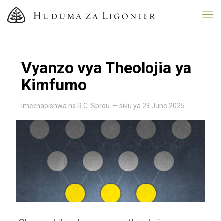
Vyanzo vya Theolojia ya
Kimfumo
Imechapishwa na
R.C. Sproul
— siku ya
23 June 2025