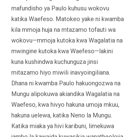
mafundisho ya Paulo kuhusu wokovu
katika Waefeso. Matokeo yake ni kwamba
kila mmoja huja na mtazamo tofauti wa
wokovu—mmoja kutoka kwa Wagalatia na
mwingine kutoka kwa Waefeso—lakini
kuna kushindwa kuchunguza jinsi
mitazamo hiyo miwili inavyoingiliana.
Dhana ni kwamba Paulo hakuongozwa na
Mungu alipokuwa akiandika Wagalatia na
Waefeso, kwa hivyo hakuna umoja mkuu,
hakuna uelewa, katika Neno la Mungu.
Katika miaka ya hivi karibuni, limekuwa
jambo la kawaida kuwasikia wanatheolojia