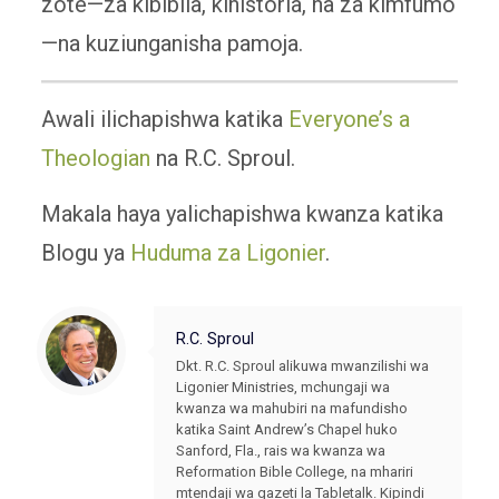
zote—za kibiblia, kihistoria, na za kimfumo
—na kuziunganisha pamoja.
Awali ilichapishwa katika
Everyone’s a
Theologian
na R.C. Sproul.
Makala haya yalichapishwa kwanza katika
Blogu ya
Huduma za Ligonier
.
R.C. Sproul
Dkt. R.C. Sproul alikuwa mwanzilishi wa
Ligonier Ministries, mchungaji wa
kwanza wa mahubiri na mafundisho
katika Saint Andrew’s Chapel huko
Sanford, Fla., rais wa kwanza wa
Reformation Bible College, na mhariri
mtendaji wa gazeti la Tabletalk. Kipindi