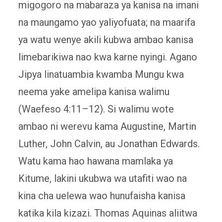
migogoro na mabaraza ya kanisa na imani
na maungamo yao yaliyofuata; na maarifa
ya watu wenye akili kubwa ambao kanisa
limebarikiwa nao kwa karne nyingi. Agano
Jipya linatuambia kwamba Mungu kwa
neema yake amelipa kanisa walimu
(Waefeso 4:11–12). Si walimu wote
ambao ni werevu kama Augustine, Martin
Luther, John Calvin, au Jonathan Edwards.
Watu kama hao hawana mamlaka ya
Kitume, lakini ukubwa wa utafiti wao na
kina cha uelewa wao hunufaisha kanisa
katika kila kizazi. Thomas Aquinas aliitwa