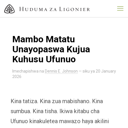
Mambo Matatu
Unayopaswa Kujua
Kuhusu Ufunuo
Imechapishwa na
Dennis E. Johnson
— siku ya
20 January
2026
Kina tatiza. Kina zua mabishano. Kina
sumbua. Kina tisha. Ikiwa kitabu cha
Ufunuo kinakuletea mawazo haya akilini