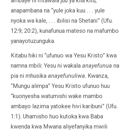
ambaye ni mtawala juu ya kila kitu,
anapambana na “yule joka kuu . . . yule
nyoka wa kale, . . . ibilisi na Shetani” (Ufu.
12:9; 20:2), kunafunua mateso na mafumbo
yanayotuzunguka.
Kitabu hiki ni “ufunuo wa Yesu Kristo” kwa
namna mbili: Yesu ni wakala
anayefunua
na
pia ni mhusika
anayefunuliwa
. Kwanza,
“Mungu alimpa” Yesu Kristo ufunuo huu
“kuonyesha watumishi wake mambo
ambayo lazima yatokee hivi karibuni” (Ufu.
1:1). Uhamisho huo kutoka kwa Baba
kwenda kwa Mwana aliyefanyika mwili