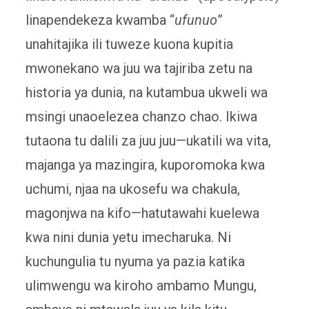
linapendekeza kwamba “
ufunuo
”
unahitajika ili tuweze kuona kupitia
mwonekano wa juu wa tajiriba zetu na
historia ya dunia, na kutambua ukweli wa
msingi unaoelezea chanzo chao. Ikiwa
tutaona tu dalili za juu juu—ukatili wa vita,
majanga ya mazingira, kuporomoka kwa
uchumi, njaa na ukosefu wa chakula,
magonjwa na kifo—hatutawahi kuelewa
kwa nini dunia yetu imecharuka. Ni
kuchungulia tu nyuma ya pazia katika
ulimwengu wa kiroho ambamo Mungu,