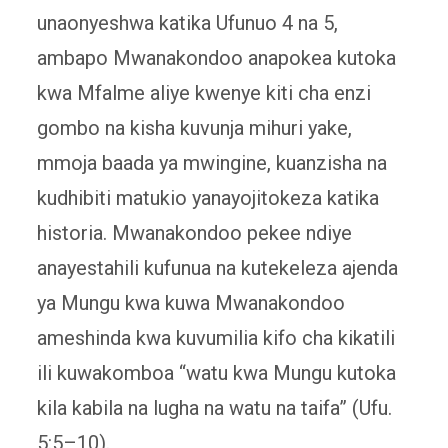
unaonyeshwa katika Ufunuo 4 na 5,
ambapo Mwanakondoo anapokea kutoka
kwa Mfalme aliye kwenye kiti cha enzi
gombo na kisha kuvunja mihuri yake,
mmoja baada ya mwingine, kuanzisha na
kudhibiti matukio yanayojitokeza katika
historia. Mwanakondoo pekee ndiye
anayestahili kufunua na kutekeleza ajenda
ya Mungu kwa kuwa Mwanakondoo
ameshinda kwa kuvumilia kifo cha kikatili
ili kuwakomboa “watu kwa Mungu kutoka
kila kabila na lugha na watu na taifa” (Ufu.
5:5–10).