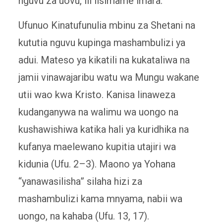
nguvu za uovu, ili lisimame imara.
Ufunuo Kinatufunulia mbinu za Shetani na
kututia nguvu kupinga mashambulizi ya
adui. Mateso ya kikatili na kukataliwa na
jamii vinawajaribu watu wa Mungu wakane
utii wao kwa Kristo. Kanisa linaweza
kudanganywa na walimu wa uongo na
kushawishiwa katika hali ya kuridhika na
kufanya maelewano kupitia utajiri wa
kidunia (Ufu. 2–3). Maono ya Yohana
“yanawasilisha” silaha hizi za
mashambulizi kama mnyama, nabii wa
uongo, na kahaba (Ufu. 13, 17).