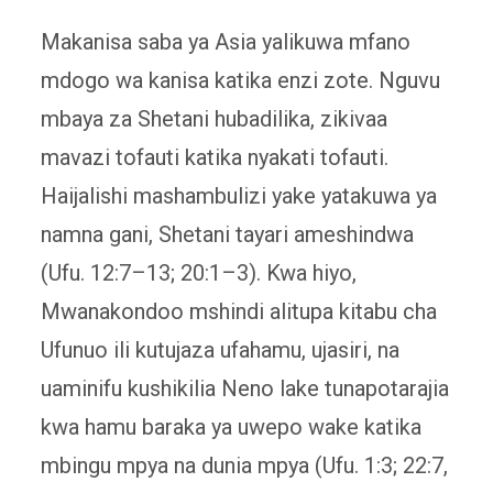
Makanisa saba ya Asia yalikuwa mfano
mdogo wa kanisa katika enzi zote. Nguvu
mbaya za Shetani hubadilika, zikivaa
mavazi tofauti katika nyakati tofauti.
Haijalishi mashambulizi yake yatakuwa ya
namna gani, Shetani tayari ameshindwa
(Ufu. 12:7–13; 20:1–3). Kwa hiyo,
Mwanakondoo mshindi alitupa kitabu cha
Ufunuo ili kutujaza ufahamu, ujasiri, na
uaminifu kushikilia Neno lake tunapotarajia
kwa hamu baraka ya uwepo wake katika
mbingu mpya na dunia mpya (Ufu. 1:3; 22:7,