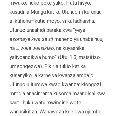
mwako, huko peke yako. Hata hivyo,
kusudi la Mungu katika Ufunuo ni kufunua,
si kuficha—kutia moyo, si kufadhaisha.
Ufunuo unaahidi baraka kwa “yeye
asomaye kwa sauti
maneno ya unabii huu,
na …
wale waisikiao
, na kuyashika
yaliyoandikwa humo” (Ufu. 1:3, msisitizo
umeongezwa). Fikiria tukio katika
kusanyiko la karne ya kwanza ambalo
Ufunuo ulitumwa kwao kwanza: kiongozi
mmoja anasimama kusoma maandishi kwa
sauti, huku watu mwingine wote
wanasikiliza. Wanaweza kuelewa ujumbe