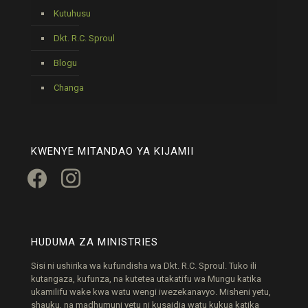
Kutuhusu
Dkt. R.C. Sproul
Blogu
Changa
KWENYE MITANDAO YA KIJAMII
facebook
instagram
HUDUMA ZA MINISTRIES
Sisi ni ushirika wa kufundisha wa Dkt. R.C. Sproul. Tuko ili
kutangaza, kufunza, na kutetea utakatifu wa Mungu katika
ukamilifu wake kwa watu wengi iwezekanavyo. Misheni yetu,
shauku, na madhumuni yetu ni kusaidia watu kukua katika