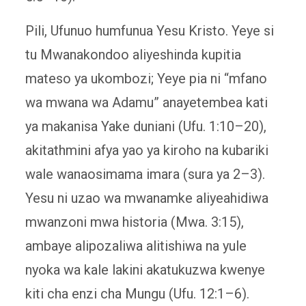
Pili, Ufunuo humfunua Yesu Kristo. Yeye si
tu Mwanakondoo aliyeshinda kupitia
mateso ya ukombozi; Yeye pia ni “mfano
wa mwana wa Adamu” anayetembea kati
ya makanisa Yake duniani (Ufu. 1:10–20),
akitathmini afya yao ya kiroho na kubariki
wale wanaosimama imara (sura ya 2–3).
Yesu ni uzao wa mwanamke aliyeahidiwa
mwanzoni mwa historia (Mwa. 3:15),
ambaye alipozaliwa alitishiwa na yule
nyoka wa kale lakini akatukuzwa kwenye
kiti cha enzi cha Mungu (Ufu. 12:1–6).