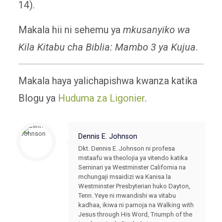
14).
Makala hii ni sehemu ya
mkusanyiko wa
Kila Kitabu cha Biblia: Mambo 3 ya Kujua
.
Makala haya yalichapishwa kwanza katika
Blogu ya
Huduma za Ligonier
.
Dennis E. Johnson
Dkt. Dennis E. Johnson ni profesa
mstaafu wa theolojia ya vitendo katika
Seminari ya Westminster California na
mchungaji msaidizi wa Kanisa la
Westminster Presbyterian huko Dayton,
Tenn. Yeye ni mwandishi wa vitabu
kadhaa, ikiwa ni pamoja na Walking with
Jesus through His Word, Triumph of the