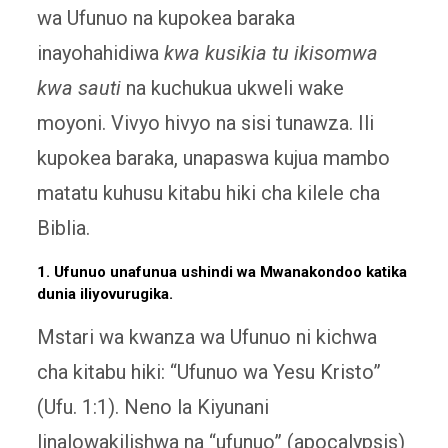
wa Ufunuo na kupokea baraka
inayohahidiwa
kwa kusikia tu ikisomwa
kwa sauti
na kuchukua ukweli wake
moyoni. Vivyo hivyo na sisi tunawza. Ili
kupokea baraka, unapaswa kujua mambo
matatu kuhusu kitabu hiki cha kilele cha
Biblia.
1. Ufunuo unafunua ushindi wa Mwanakondoo katika
dunia iliyovurugika.
Mstari wa kwanza wa Ufunuo ni kichwa
cha kitabu hiki: “Ufunuo wa Yesu Kristo”
(Ufu. 1:1). Neno la Kiyunani
linalowakilishwa na “ufunuo” (apocalypsis)