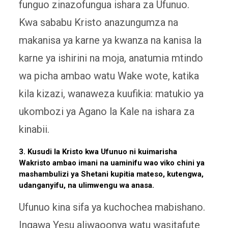
funguo zinazofungua ishara za Ufunuo.
Kwa sababu Kristo anazungumza na
makanisa ya karne ya kwanza na kanisa la
karne ya ishirini na moja, anatumia mtindo
wa picha ambao watu Wake wote, katika
kila kizazi, wanaweza kuufikia: matukio ya
ukombozi ya Agano la Kale na ishara za
kinabii.
3. Kusudi la Kristo kwa Ufunuo ni kuimarisha
Wakristo ambao imani na uaminifu wao viko chini ya
mashambulizi ya Shetani kupitia mateso, kutengwa,
udanganyifu, na ulimwengu wa anasa.
Ufunuo kina sifa ya kuchochea mabishano.
Ingawa Yesu aliwaoonya watu wasitafute