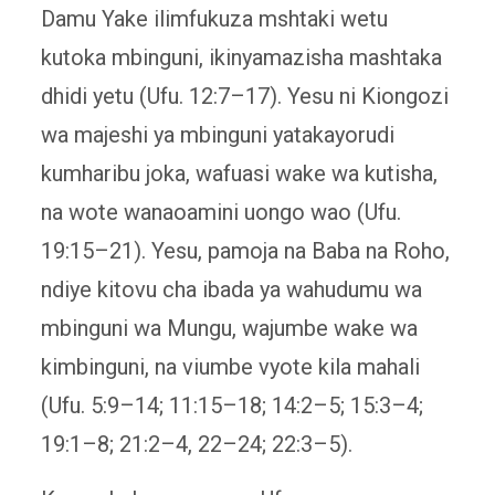
Damu Yake ilimfukuza mshtaki wetu
kutoka mbinguni, ikinyamazisha mashtaka
dhidi yetu (Ufu. 12:7–17). Yesu ni Kiongozi
wa majeshi ya mbinguni yatakayorudi
kumharibu joka, wafuasi wake wa kutisha,
na wote wanaoamini uongo wao (Ufu.
19:15–21). Yesu, pamoja na Baba na Roho,
ndiye kitovu cha ibada ya wahudumu wa
mbinguni wa Mungu, wajumbe wake wa
kimbinguni, na viumbe vyote kila mahali
(Ufu. 5:9–14; 11:15–18; 14:2–5; 15:3–4;
19:1–8; 21:2–4, 22–24; 22:3–5).