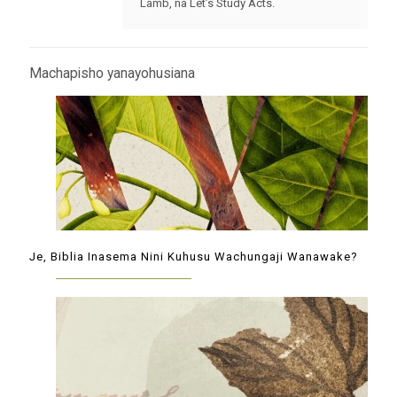
Lamb, na Let’s Study Acts.
Machapisho yanayohusiana
Je, Biblia Inasema Nini Kuhusu Wachungaji Wanawake?