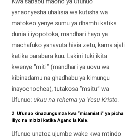
Kwa sababu maono ya Ufunuo
yanaonyesha uhalisia wa kutisha wa
matokeo yenye sumu ya dhambi katika
dunia iliyopotoka, mandhari hayo ya
machafuko yanavuta hisia zetu, kama ajali
katika barabara kuu. Lakini tukijikita
kwenye “miti” (mandhari ya uovu wa
kibinadamu na ghadhabu ya kimungu
inayochochea), tutakosa “msitu” wa
Ufunuo:
ukuu na rehema ya Yesu Kristo
.
2. Ufunuo kinazungumza kwa “misamiatii” ya picha
iliyo na mizizi katika Agano la Kale.
Ufunuo unatoa ujumbe wake kwa mtindo