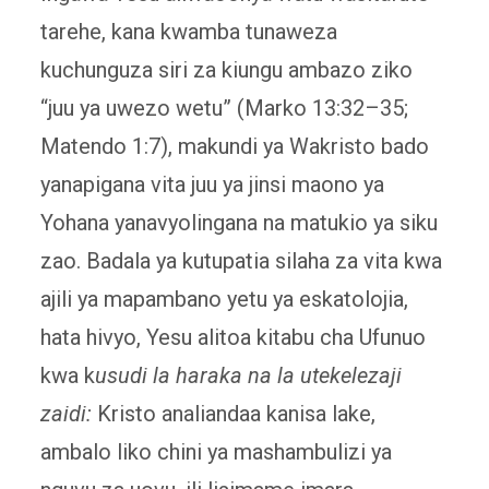
tarehe, kana kwamba tunaweza
kuchunguza siri za kiungu ambazo ziko
“juu ya uwezo wetu” (Marko 13:32–35;
Matendo 1:7), makundi ya Wakristo bado
yanapigana vita juu ya jinsi maono ya
Yohana yanavyolingana na matukio ya siku
zao. Badala ya kutupatia silaha za vita kwa
ajili ya mapambano yetu ya eskatolojia,
hata hivyo, Yesu alitoa kitabu cha Ufunuo
kwa k
usudi la haraka na la utekelezaji
zaidi:
Kristo analiandaa kanisa lake,
ambalo liko chini ya mashambulizi ya