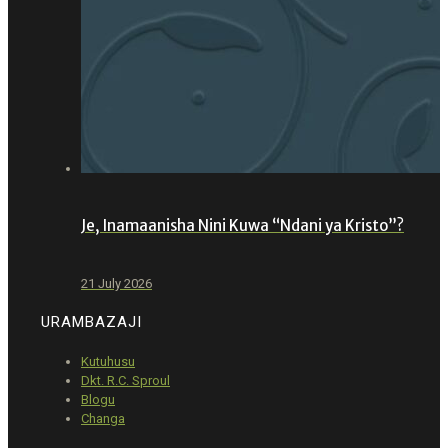
Je, Inamaanisha Nini Kuwa “Ndani ya Kristo”?
21 July 2026
URAMBAZAJI
Kutuhusu
Dkt. R.C. Sproul
Blogu
Changa