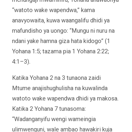
“watoto wake wapendwa,” kama
anavyowaita, kuwa waangalifu dhidi ya
mafundisho ya uongo: “Mungu ni nuru na
ndani yake hamna giza hata kidogo” (1
Yohana 1:5; tazama pia 1 Yohana 2:22;
4:1–3).
Katika Yohana 2 na 3 tunaona zaidi
Mtume anajishughulisha na kuwalinda
watoto wake wapendwa dhidi ya makosa.
Katika 2 Yohana 7 tunasoma:
“Wadanganyifu wengi wameingia
ulimwenguni, wale ambao hawakiri kuja