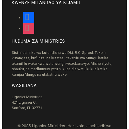
KWENYE MITANDAO YA KIJAMII
facebook
instagram
HUDUMA ZA MINISTRIES
Sisi ni ushirika wa kufundisha wa Dkt. R.C. Sproul. Tuko ili
kutangaza, kufunza, na kutetea utakatifu wa Mungu katika
ukamilifu wake kwa watu wengi iwezekanavyo. Misheni yetu,
shauku, na madhumuni yetu ni kusaidia watu kukua katika
kumjua Mungu na utakatifu wake.
WASILIANA
Ligonier Ministries
421 Ligonier Ct.
Sanford, FL 32771
© 2025 Ligonier Ministries. Haki zote zimehifadhiwa