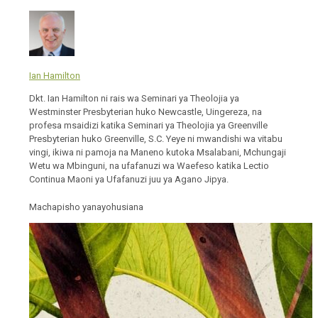
Ian Hamilton
Dkt. Ian Hamilton ni rais wa Seminari ya Theolojia ya
Westminster Presbyterian huko Newcastle, Uingereza, na
profesa msaidizi katika Seminari ya Theolojia ya Greenville
Presbyterian huko Greenville, S.C. Yeye ni mwandishi wa vitabu
vingi, ikiwa ni pamoja na Maneno kutoka Msalabani, Mchungaji
Wetu wa Mbinguni, na ufafanuzi wa Waefeso katika Lectio
Continua Maoni ya Ufafanuzi juu ya Agano Jipya.
Machapisho yanayohusiana