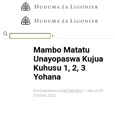
✕
Mambo Matatu
Unayopaswa Kujua
Kuhusu 1, 2, 3
Yohana
Imechapishwa na
Ian Hamilton
— siku ya
29
October 2025