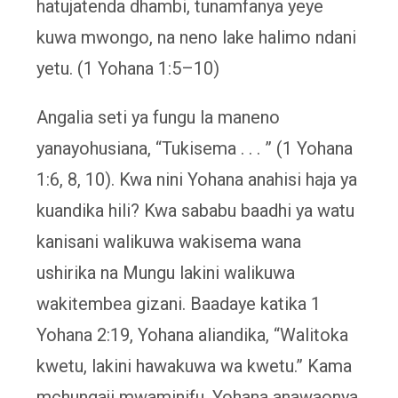
hatujatenda dhambi, tunamfanya yeye
kuwa mwongo, na neno lake halimo ndani
yetu. (1 Yohana 1:5–10)
Angalia seti ya fungu la maneno
yanayohusiana, “Tukisema . . . ” (1 Yohana
1:6, 8, 10). Kwa nini Yohana anahisi haja ya
kuandika hili? Kwa sababu baadhi ya watu
kanisani walikuwa wakisema wana
ushirika na Mungu lakini walikuwa
wakitembea gizani. Baadaye katika 1
Yohana 2:19, Yohana aliandika, “Walitoka
kwetu, lakini hawakuwa wa kwetu.” Kama
mchungaji mwaminifu, Yohana anawaonya