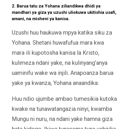
2. Barua tatu za Yohana ziliandikwa dhidi ya
mandhari ya giza ya uzushi uliokuwa ukitishia usafi,
amani, na misheni ya kanisa.
Uzushi huu haukuwa mpya katika siku za
Yohana. Shetani huwafufua mara kwa
mara ili kupotosha kanisa la Kristo,
kulimeza ndani yake, na kulinyang’anya
uaminifu wake wa injili. Anapoanza barua
yake ya kwanza, Yohana anaandika:
Huu ndio ujumbe ambao tumesikia kutoka
kwake na tunawatangazia ninyi, kwamba
Mungu ni nuru, na ndani yake hamna giza
hata kidogo. Ikiwa tunasema tuna ushirika