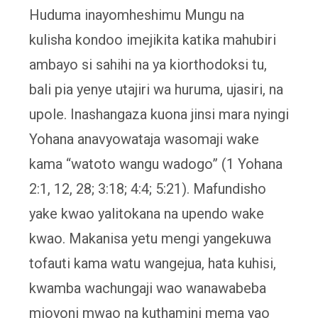
Huduma inayomheshimu Mungu na
kulisha kondoo imejikita katika mahubiri
ambayo si sahihi na ya kiorthodoksi tu,
bali pia yenye utajiri wa huruma, ujasiri, na
upole. Inashangaza kuona jinsi mara nyingi
Yohana anavyowataja wasomaji wake
kama “watoto wangu wadogo” (1 Yohana
2:1, 12, 28; 3:18; 4:4; 5:21). Mafundisho
yake kwao yalitokana na upendo wake
kwao. Makanisa yetu mengi yangekuwa
tofauti kama watu wangejua, hata kuhisi,
kwamba wachungaji wao wanawabeba
mioyoni mwao na kuthamini mema yao