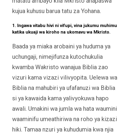
matatu ambayo kila Mkristo anapaswa
kujua kuhusu barua tatu za Yohana.
1. Ingawa vitabu hivi ni vifupi, vina jukumu muhimu
katika ukuaji wa kiroho na ukomavu wa Mkristo.
Baada ya miaka arobaini ya huduma ya
uchungaji, nimejifunza kutochukulia
kwamba Wakristo wanajua Biblia zao
vizuri kama vizazi vilivyopita. Uelewa wa
Biblia na mahubiri ya ufafanuzi wa Biblia
si ya kawaida kama yalivyokuwa hapo
awali. Umakini wa jumla wa hata waumini
waaminifu umeathiriwa na roho ya kizazi
hiki. Tamaa nzuri ya kuhudumia kwa njia