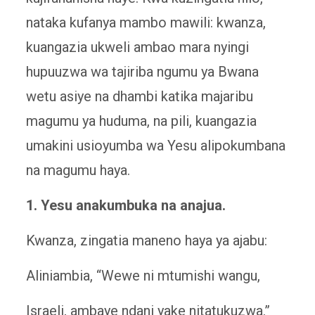
nataka kufanya mambo mawili: kwanza,
kuangazia ukweli ambao mara nyingi
hupuuzwa wa tajiriba ngumu ya Bwana
wetu asiye na dhambi katika majaribu
magumu ya huduma, na pili, kuangazia
umakini usioyumba wa Yesu alipokumbana
na magumu haya.
1. Yesu anakumbuka na anajua.
Kwanza, zingatia maneno haya ya ajabu:
Aliniambia, “Wewe ni mtumishi wangu,
Israeli, ambaye ndani yake nitatukuzwa.”