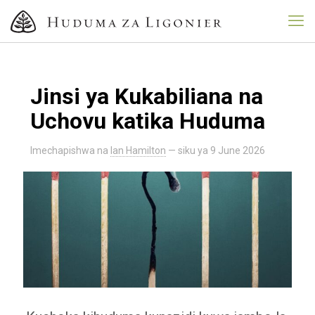
Jinsi ya Kukabiliana na
Uchovu katika Huduma
Imechapishwa na
Ian Hamilton
— siku ya
9 June 2026