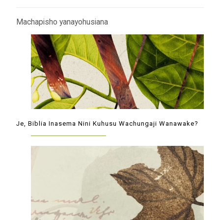
Machapisho yanayohusiana
Je, Biblia Inasema Nini Kuhusu Wachungaji Wanawake?