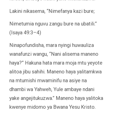
Lakini nikasema, “Nimefanya kazi bure;
Nimetumia nguvu zangu bure na ubatili.”
(Isaya 49:3–4)
Ninapofundisha, mara nyingi huwauliza
wanafunzi wangu, “Nani alisema maneno
haya?” Hakuna hata mara moja mtu yeyote
alitoa jibu sahihi. Maneno haya yalitamkwa
na mtumishi mwaminifu na asiye na
dhambi wa Yahweh, Yule ambaye ndani
yake angejitukuzwa.” Maneno haya yalitoka
kwenye midomo ya Bwana Yesu Kristo.