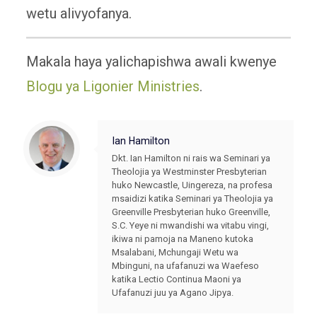
wetu alivyofanya.
Makala haya yalichapishwa awali kwenye
Blogu ya Ligonier Ministries
.
Ian Hamilton
Dkt. Ian Hamilton ni rais wa Seminari ya
Theolojia ya Westminster Presbyterian
huko Newcastle, Uingereza, na profesa
msaidizi katika Seminari ya Theolojia ya
Greenville Presbyterian huko Greenville,
S.C. Yeye ni mwandishi wa vitabu vingi,
ikiwa ni pamoja na Maneno kutoka
Msalabani, Mchungaji Wetu wa
Mbinguni, na ufafanuzi wa Waefeso
katika Lectio Continua Maoni ya
Ufafanuzi juu ya Agano Jipya.