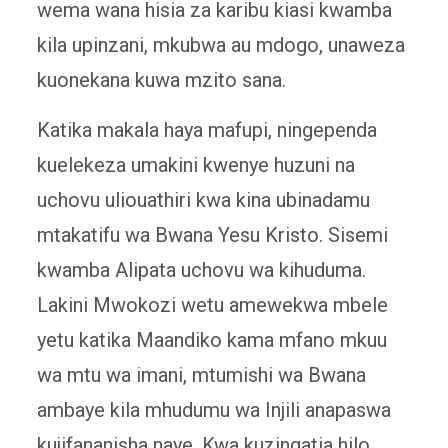
wema wana hisia za karibu kiasi kwamba
kila upinzani, mkubwa au mdogo, unaweza
kuonekana kuwa mzito sana.
Katika makala haya mafupi, ningependa
kuelekeza umakini kwenye huzuni na
uchovu uliouathiri kwa kina ubinadamu
mtakatifu wa Bwana Yesu Kristo. Sisemi
kwamba Alipata uchovu wa kihuduma.
Lakini Mwokozi wetu amewekwa mbele
yetu katika Maandiko kama mfano mkuu
wa mtu wa imani, mtumishi wa Bwana
ambaye kila mhudumu wa Injili anapaswa
kujifananisha naye. Kwa kuzingatia hilo,