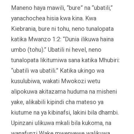
Maneno haya mawili, “bure” na “ubatili,”
yanachochea hisia kwa kina. Kwa
Kiebrania, bure ni tohu, neno tunalopata
katika Mwanzo 1:2: “Dunia ilikuwa haina
umbo (tohu).” Ubatili ni hevel, neno
tunalopata likitumiwa sana katika Mhubiri:
“ubatili wa ubatili.” Katika ukingo wa
kusulubiwa, wakati Mwokozi wetu
alipokuwa akitazama huduma na misheni
yake, alikabili kipindi cha mateso ya
kiutume na ya kibinafsi, lakini bila dhambi.
Upinzani ulikuwa mkali bila kukoma, na
wanafunzi Wake mwenyewe walikuwa