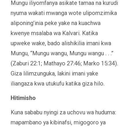
Mungu iliyomfanya asikate tamaa na kurudi
nyuma wakati mwanga wote ulipomzimika
aliponing’inia peke yake na kuachwa
kwenye msalaba wa Kalvari. Katika
upweke wake, bado alishikilia imani kwa
Mungu, “Mungu wangu, Mungu wangu . . .”
(Zaburi 22:1; Mathayo 27:46; Marko 15:34).
Giza lilimzunguka, lakini imani yake
iliangaza kwa utukufu katika giza hilo.
Hitimisho
Kuna sababu nyingi za uchovu wa huduma:
mapambano ya kibinafsi, migogoro ya