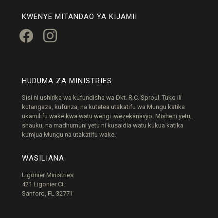
KWENYE MITANDAO YA KIJAMII
facebook
instagram
HUDUMA ZA MINISTRIES
Sisi ni ushirika wa kufundisha wa Dkt. R.C. Sproul. Tuko ili
kutangaza, kufunza, na kutetea utakatifu wa Mungu katika
ukamilifu wake kwa watu wengi iwezekanavyo. Misheni yetu,
shauku, na madhumuni yetu ni kusaidia watu kukua katika
kumjua Mungu na utakatifu wake.
WASILIANA
Ligonier Ministries
421 Ligonier Ct.
Sanford, FL 32771