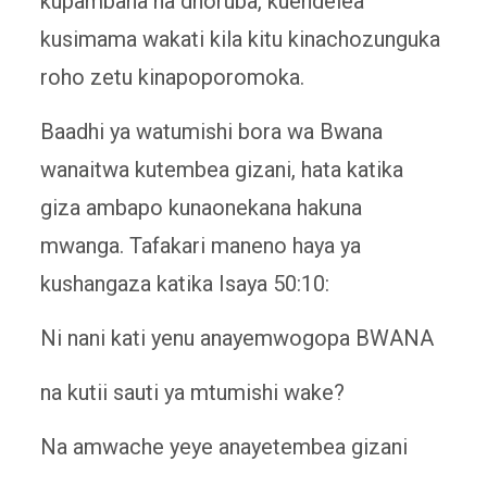
kupambana na dhoruba, kuendelea
kusimama wakati kila kitu kinachozunguka
roho zetu kinapoporomoka.
Baadhi ya watumishi bora wa Bwana
wanaitwa kutembea gizani, hata katika
giza ambapo kunaonekana hakuna
mwanga. Tafakari maneno haya ya
kushangaza katika Isaya 50:10:
Ni nani kati yenu anayemwogopa BWANA
na kutii sauti ya mtumishi wake?
Na amwache yeye anayetembea gizani