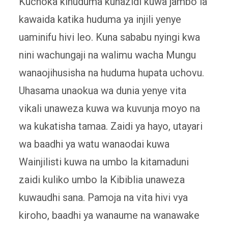
Kuchoka kihuduma kunazidi kuwa jambo la
kawaida katika huduma ya injili yenye
uaminifu hivi leo. Kuna sababu nyingi kwa
nini wachungaji na walimu wacha Mungu
wanaojihusisha na huduma hupata uchovu.
Uhasama unaokua wa dunia yenye vita
vikali unaweza kuwa wa kuvunja moyo na
wa kukatisha tamaa. Zaidi ya hayo, utayari
wa baadhi ya watu wanaodai kuwa
Wainjilisti kuwa na umbo la kitamaduni
zaidi kuliko umbo la Kibiblia unaweza
kuwaudhi sana. Pamoja na vita hivi vya
kiroho, baadhi ya wanaume na wanawake