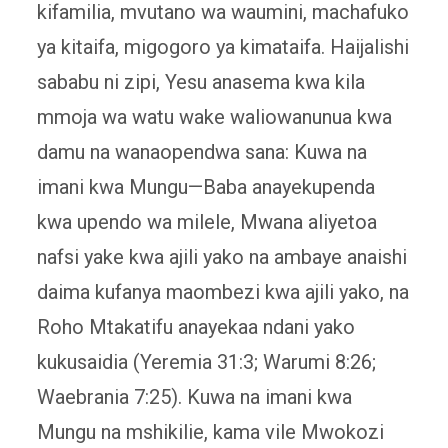
kifamilia, mvutano wa waumini, machafuko
ya kitaifa, migogoro ya kimataifa. Haijalishi
sababu ni zipi, Yesu anasema kwa kila
mmoja wa watu wake waliowanunua kwa
damu na wanaopendwa sana: Kuwa na
imani kwa Mungu—Baba anayekupenda
kwa upendo wa milele, Mwana aliyetoa
nafsi yake kwa ajili yako na ambaye anaishi
daima kufanya maombezi kwa ajili yako, na
Roho Mtakatifu anayekaa ndani yako
kukusaidia (Yeremia 31:3; Warumi 8:26;
Waebrania 7:25). Kuwa na imani kwa
Mungu na mshikilie, kama vile Mwokozi